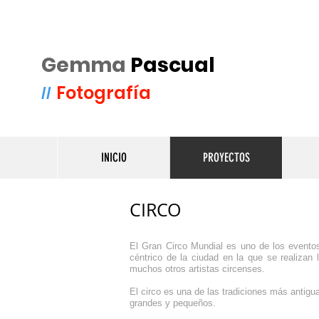
Gemma
Pascual
Fotografía
//
INICIO
PROYECTOS
CIRCO
El Gran Circo Mundial es uno de los eventos
céntrico de la ciudad en la que se realizan 
muchos otros artistas circenses.
El circo es una de las tradiciones más antig
grandes y pequeños.