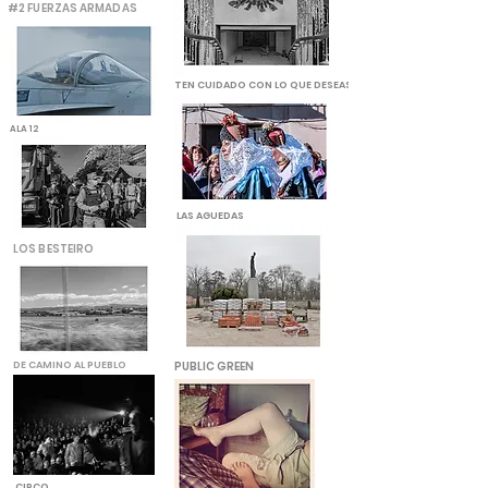
#2 FUERZAS ARMADAS
TEN CUIDADO CON LO QUE DESEAS
ALA 12
LAS AGUEDAS
LOS BESTEIRO
DE CAMINO AL PUEBLO
PUBLIC GREEN
CIRCO