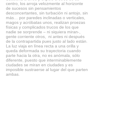
centro, los arroja velozmente al horizonte
de sucesos sin pensamientos
desconcertantes, sin turbación ni antojo, sin
más… por paredes inclinadas o verticales,
magos y acróbatas unos, realizan proezas
físicas y complicados trucos de los que
nadie se sorprende – ni siquiera miran-,
gente corriente otros, ni antes ni después
de la contrapartida pues justo al lado están.
La luz viaja en línea recta a una orilla y
queda deformada su trayectoria cuando
parte hacia la otra, no es anómala, sólo
diferente, puesto que interminablemente
ciudades se miran en ciudades y es
imposible sustraerse al lugar del que parten
ambas.
Texto: Soraya Viera