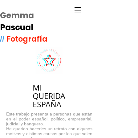
Gemma
Pascual
Fotografía
//
MI
QUERIDA
ESPAÑA
Este trabajo presenta a personas que están
en el poder español, político, empresarial,
judicial y banquero.
He querido hacerles un retrato con algunos
motivos y distintas causas por los que salen