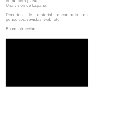
en primera plana.
Una visión de España.
Recortes de material encontrado en
periódicos, revistas, web, etc.
En construcción.