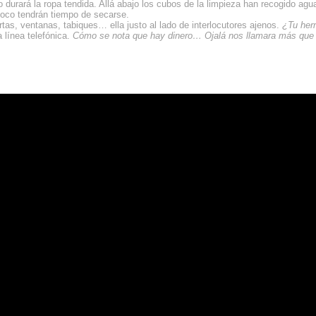
durará la ropa tendida. Allá abajo los cubos de la limpieza han recogido agu
poco tendrán tiempo de secarse.
s, ventanas, tabiques… ella justo al lado de interlocutores ajenos.
¿Tu her
 línea telefónica.
Cómo se nota que hay dinero… Ojalá nos llamara más que 