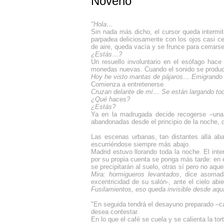
Noveno
"Hola…
Sin nada más dicho, el cursor queda intermit
parpadea deliciosamente con los ojos casi c
de aire, queda vacía y se frunce para cerrarse
¿Estás…?
Un resuello involuntario en el esófago hace
monedas nuevas. Cuando el sonido se produce 
Hoy he visto mantas de pájaros… Emigrando a
Comienza a entretenerse.
Cruzan delante de mí… Se están largando todo
¿Qué haces?
¿Estás?
Ya en la madrugada decide recogerse –una h
abandonadas desde el principio de la noche, di
Las escenas urbanas, tan distantes allá aba
escurriéndose siempre más abajo.
Madrid estuvo llorando toda la noche. El inter
por su propia cuenta se ponga más tarde: en e
se precipitarán al suelo, otras sí pero no aqu
Mira: hormigueros levantados
, dice asomad
excentricidad de su salón-, ante el cielo abi
Fusilamientos, eso queda invisible desde aquí
"En seguida tendrá el desayuno preparado –café
desea contestar.
En lo que el café se cuela y se calienta la to