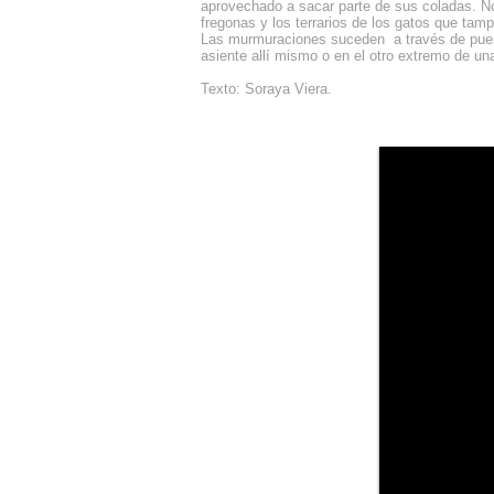
aprovechado a sacar parte de sus coladas. No 
fregonas y los terrarios de los gatos que tam
Las murmuraciones suceden a través de puerta
asiente allí mismo o en el otro extremo de una
Texto: Soraya Viera.