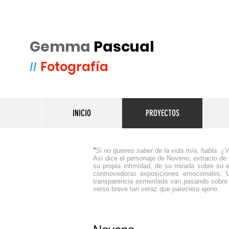
Gemma
Pascual
Fotografía
//
INICIO
PROYECTOS
"
Si no quieres saber de la vida mía, habla. 
Así dice el personaje de Noveno, extracto de
su propia intimidad, de su mirada sobre su 
conmovedoras exposiciones emocionales. U
transparencia esmerilada van pasando sobre e
verso breve tan veraz que pareciera ajeno.