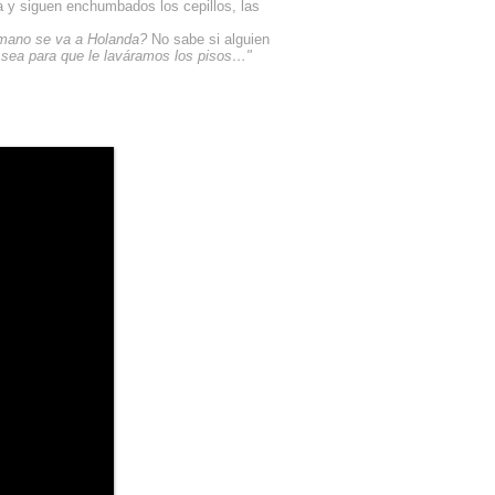
a y siguen enchumbados los cepillos, las
mano se va a Holanda?
No sabe si alguien
sea para que le laváramos los pisos…"