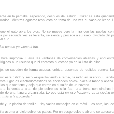
ente en la pantalla, esperando, después del saludo. Oskar se está quedando
errados. Mientras aguarda respuesta se toma de una vez su vaso de leche. L
.
 que el gato abra los ojos. No se mueve pero la mira con las pupilas con
por segunda vez se levanta, se sienta y procede a su aseo, olvidado del pri
l sur.
s porque ya viene el frío.
ora impropia-. Cierra las ventanas de conversación abiertas y encuentra
rigidas a un usuario que ni contestó ni estaba ya en la lista de ellos.
jo, se suceden de forma acuosa, onírica, ausentes de realidad sonora. La 
ior está cálido y seco –sigue lloviendo a ratos-, la radio en silencio. Cuand
ste lugar los electrodomésticos se encienden solos-. Saca la mano y apaña e
ellas que sostiene y deja que entren en el salón de un noveno.
a a la ventana alta, de pie sobre su silla fea –una trona con cinchas h
erto de una llanura urbanizada.
Lo que está en ese horizonte es la ciudad fin
, más a la izquierda."
 y un pincho de tortilla-. Hay varios mensajes en el móvil. Los abre, los lee
rtilla asoma al cielo sobre los patios. Por un sesgo celeste abierto se apresu