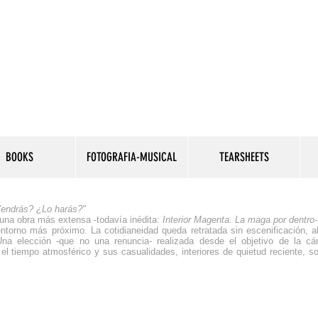
BOOKS
FOTOGRAFIA-MUSICAL
TEARSHEETS
¿Vendrás? ¿Lo harás?"
 una obra más extensa -todavía inédita:
Interior Magenta. La maga por dentro-
entorno más próximo. La cotidianeidad queda retratada sin escenificación, a
na elección -que no una renuncia- realizada desde el objetivo de la c
l tiempo atmosférico y sus casualidades, interiores de quietud reciente, som